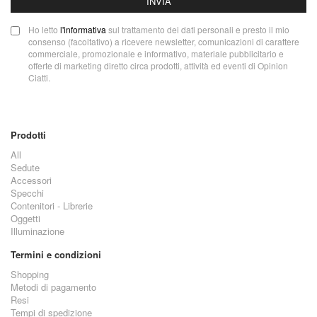
INVIA
Ho letto
l'informativa
sul trattamento dei dati personali e presto il mio
consenso (facoltativo) a ricevere newsletter, comunicazioni di carattere
commerciale, promozionale e informativo, materiale pubblicitario e
offerte di marketing diretto circa prodotti, attività ed eventi di Opinion
Ciatti.
Prodotti
All
Sedute
Accessori
Specchi
Contenitori - Librerie
Oggetti
Illuminazione
Termini e condizioni
Shopping
Metodi di pagamento
Resi
Tempi di spedizione