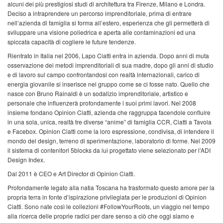
alcuni dei più prestigiosi studi di architettura tra Firenze, Milano e Londra.
Deciso a intraprendere un percorso imprenditoriale, prima di entrare
nell’azienda di famiglia si forma all’estero, esperienza che gli permetterà di
sviluppare una visione poliedrica e aperta alle contaminazioni ed una
spiccata capacità di cogliere le future tendenze.
Rientrato in Italia nel 2006, Lapo Ciatti entra in azienda. Dopo anni di muta
osservazione dei metodi imprenditoriali di sua madre, dopo gli anni di studio
e di lavoro sul campo confrontandosi con realtà internazionali, carico di
energia giovanile si inserisce nel gruppo come se ci fosse nato. Quello che
nasce con Bruno Rainaldi è un sodalizio imprenditoriale, artistico e
personale che influenzerà profondamente i suoi primi lavori. Nel 2008
insieme fondano Opinion Ciatti, azienda che raggruppa facendole confluire
in una sola, unica, realtà tre diverse “anime” di famiglia CCR, Ciatti a Tavola
e Facebox. Opinion Ciatti come la loro espressione, condivisa, di intendere il
mondo del design, terreno di sperimentazione, laboratorio di forme. Nel 2009
il sistema di contenitori 5blocks da lui progettato viene selezionato per l’ADI
Design Index.
Dal 2011 è CEO e Art Director di Opinion Ciatti.
Profondamente legato alla natia Toscana ha trasformato questo amore per la
propria terra in fonte d’ispirazione privilegiata per le produzioni di Opinion
Ciatti. Sono nate così le collezioni #FollowYourRoots, un viaggio nel tempo
alla ricerca delle proprie radici per dare senso a ciò che oggi siamo e