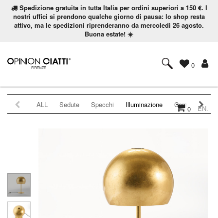
Spedizione gratuita in tutta Italia per ordini superiori a 150 €. I
nostri uffici si prendono qualche giorno di pausa: lo shop resta
attivo, ma le spedizioni riprenderanno da mercoledì 26 agosto.
Buona estate! ☀️
0
Home
Illuminazione
LAlampada Tavolo 30
ALL
Sedute
Specchi
Illuminazione
Complementi
EN.
0